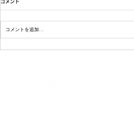
コメント
コメントを追加…
ヤシガラ培土あれこれ
スリランカ
株式会社 リニア