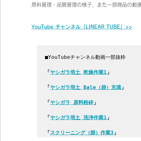
原料管理・品質管理の様子、また一部商品の動
YouTube チャンネル「LINEAR TUBE」>>
■YouTubeチャンネル動画一部抜粋

「
ヤシガラ培土 乾燥作業1
」

「
ヤシガラ培土 Bale（袋）充填
」

「
ヤシガラ 原料粉砕
」

「
ヤシガラ培土 洗浄作業1
」

「
スクリーニング（篩）作業3
」