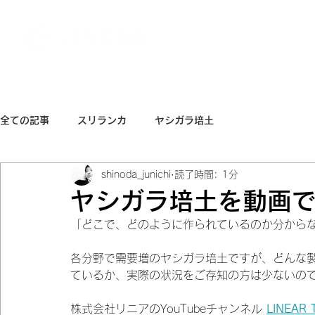
株式会社 リニア
全ての記事
スリランカ
ヤシガラ培土
shinoda_junichi
読了時間: 1分
ヤシガラ培土を動画
「どこで、どのように作られているのか分から
各分野で需要増のヤシガラ培土ですが、どんな
ているか、実際の状況をご存知の方は少ないの
株式会社リニアのYouTubeチャンネル 
LINEAR 